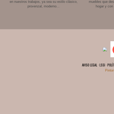
en nuestros trabajos, ya sea su estilo clásico,
muebles que des
provenzal, moderno...
hogar y con
AVISO LEGAL · LSSI · POL
Pinto