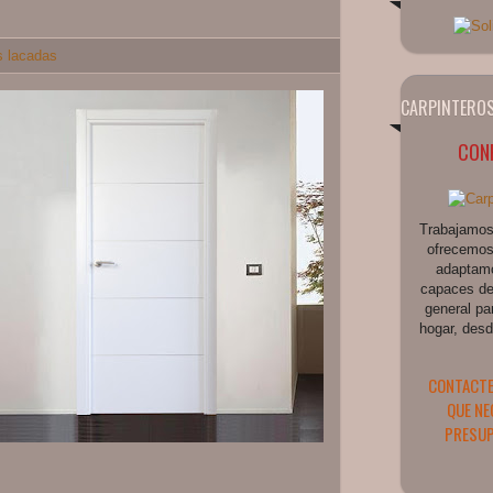
s lacadas
CARPINTEROS
CONF
Trabajamos
ofrecemos
adaptamo
capaces de
general pa
hogar, des
CONTACTE
QUE NE
PRESUP