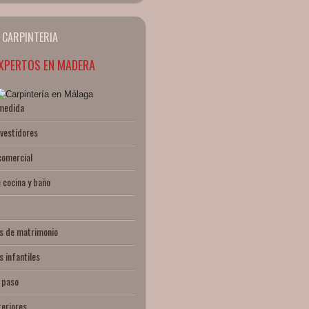
 CARPINTERIA
XPERTOS EN MADERA
 medida
 vestidores
comercial
 cocina y baño
s de matrimonio
 infantiles
 paso
teriores