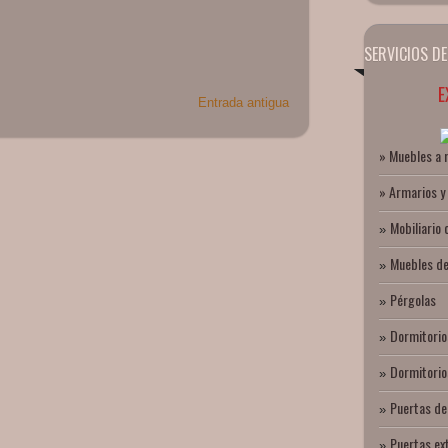
SERVICIOS DE
E
Entrada antigua
» Muebles a
» Armarios y
Mobiliario 
»
Muebles de
»
Pérgolas
»
Dormitorio
»
Dormitorios
»
Puertas de
»
Puertas ex
»