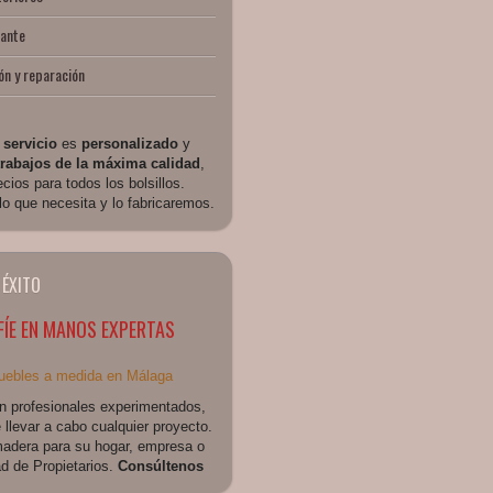
tante
ón y reparación
o
servicio
es
personalizado
y
trabajos de la máxima calidad
,
cios para todos los bolsillos.
o que necesita y lo fabricaremos.
 ÉXITO
ÍE EN MANOS EXPERTAS
n profesionales experimentados,
llevar a cabo cualquier proyecto.
adera para su hogar, empresa o
 de Propietarios.
Consúltenos