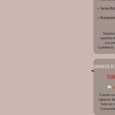
Tarima flo
»
Restauraci
»
Nuestr
nuestros
con pre
Cuéntenos l
GARANTÍA DE
CONF
Cuente co
capaces de 
Todo en m
Comunidad