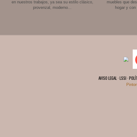
en nuestros trabajos, ya sea su estilo clásico,
muebles que des
provenzal, moderno...
hogar y con
AVISO LEGAL · LSSI · POL
Pinto